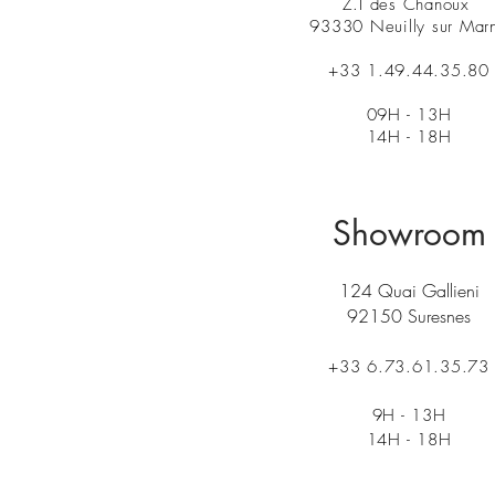
Z.I des Chanoux
93330 Neuilly sur Mar
+33 1.49.44.35.80
09H - 13H
14H - 18H
Showroom
124 Quai Gallieni
92150 Suresnes
+33 6.73.61.35.73
9H - 13H
14H - 18H