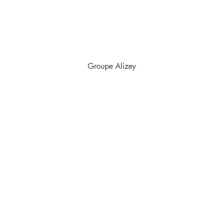
+33 1.49.44.35.80
contact@alizey-techno
9H-13H | 14H-18H
9H-13H | 14H-18H
Groupe Alizey