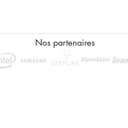
Nos partenaires
Nous trouver
Siège social
Showroom
124 Quai Gallieni
7, rue des Frères Lumière
3 330 Neuilly sur Marne
92150 Suresnes