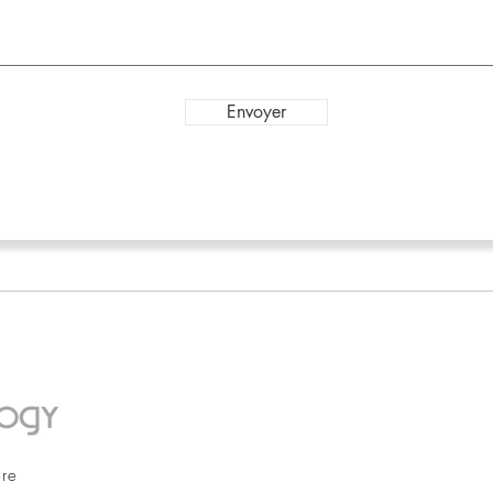
Envoyer
l
ère