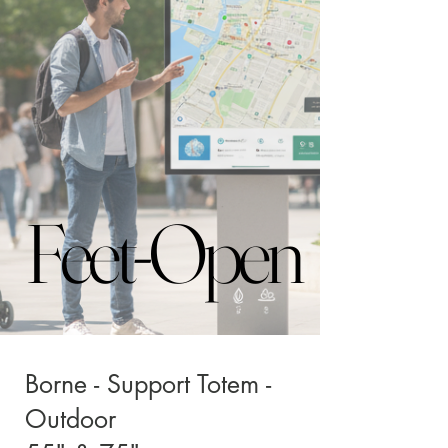
Feet-Open
Feet-Open
Borne - Support Totem -
Outdoor