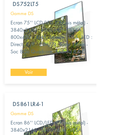
DS752LT5
Gamme DS
Ecran 75'' LCD/LED (Châssis métal) -
3840x2160 - 4000 cd/m² -VESA
800x400 - RJ45 - Lecteur : D65 - LED :
Direct - P./P. - 24H/7J - Bezel 18mm -
Soc 8Go Quadcore, Android 8.0.0.
Voir
DS861LR4-1
Gamme DS
Ecran 86'' LCD/LED (Châssis métal) -
3840x2160 - 3500 cd/m² -VESA