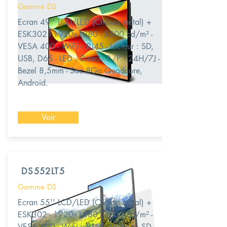
Gamme DS
Ecran 49'' LCD/LED (Châssis métal) +
ESK302 - 1920x1080 - 5500 cd/m² -
VESA 400 - WiFi - RJ45 - Lecteur : SD,
USB, D65 - LED : Direct - P./P. - 24H/7J -
Bezel 8,5mm - Soc 8Go Quadcore,
Android.
Voir
DS552LT5
Gamme DS
Ecran 55'' LCD/LED (Châssis métal) +
ESK302 - 1920x1080 - 4000 cd/m² -
VESA 400 - WiFi - RJ45 - Lecteur : SD,