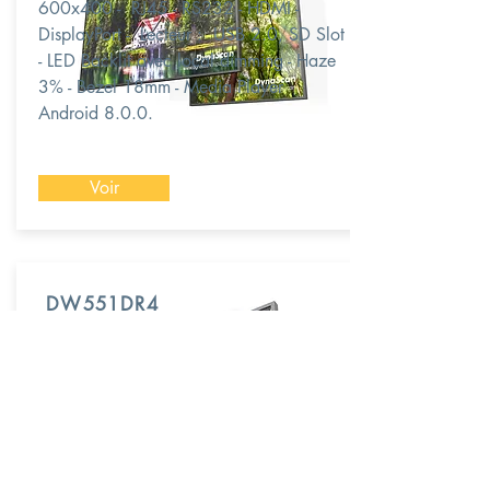
600x400 - RJ45 - RS232 - HDMI -
DisplayPort - Lecteur : USB 2.0, SD Slot
- LED Backlit avec local dimming - Haze
3% - Bezel 18mm - Media Player
Android 8.0.0.
Voir
DW551DR4
Gamme DS
Totem Ecran 55'' LCD/LED (Châssis
métal et pied fournis) - 1920x1080 -
Double face 3000 et 1000 cd/m² -
RJ45 - WiFi - Lecteur : SD, USB, D65 -
LED : Direct - P./P. - 24H/7J - IP5X -