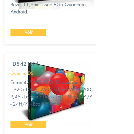
Bezel 11,9mm - Soc 8Go Quadcore,
Android.
Voir
DS421LT4
Gamme DS
Ecran 42'' LCD/LED (Châssis métal) -
1920x1080 - 2500 cd/m² -VESA 200 -
RJ45 - Lecteur : D65 - LED : Direct - P./P.
- 24H/7J - Bezel 5,9mm.
Voir