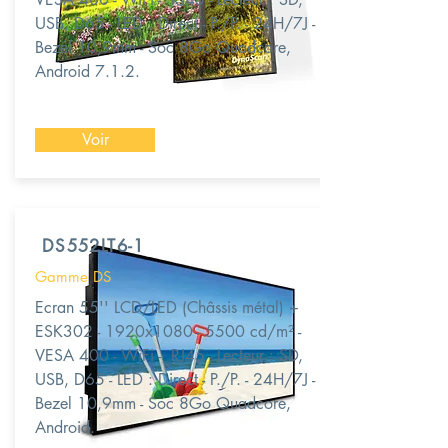
USB, D65 - LED : Direct - P./P. - 24H/7J -
Bezel 10,9mm - Soc 8Go Quadcore,
Android 7.1.2.
Voir
DS552LT6-1
Gamme DS
Ecran 55'' LCD/LED (Châssis métal) +
ESK302 - 1920x1080 - 5500 cd/m² -
VESA 400 - WiFi - RJ45 - Lecteur : SD,
USB, D65 - LED : Direct - P./P. - 24H/7J -
Bezel 10,9mm - Soc 8Go Quadcore,
Android.