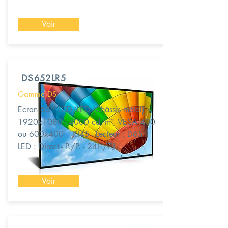
Voir
DS652LR5
Gamme DS
Ecran 65'' LCD/LED (Châssis métal) -
1920x1080 - 4000 cd/m² -VESA 400
ou 600x400 - RJ45 - Lecteur : D65 -
LED : Direct - P./P. - 24H/7J.
Voir