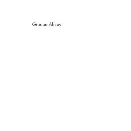
9H-13H | 14H-18H
Groupe Alizey