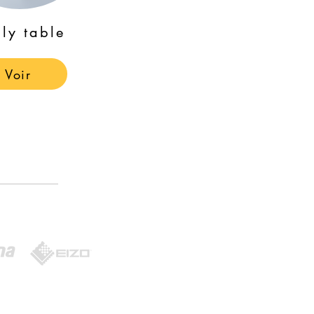
lly table
Voir