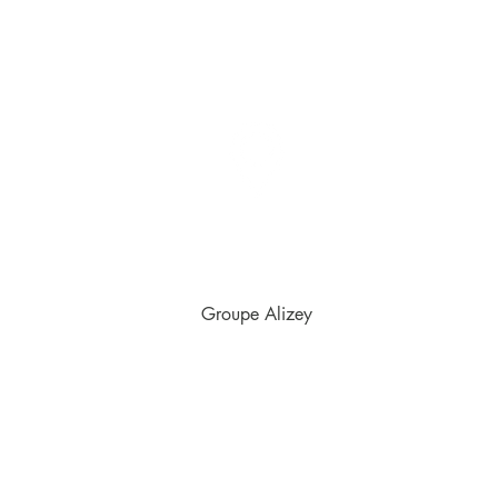
Nous trouver
Siège social
Showroom
124 Quai Gallieni
7, rue des Frères Lumière
3 330 Neuilly sur Marne
92150 Suresnes
+33 1.49.44.35.80
contact@alizey-techno
9H-13H | 14H-18H
9H-13H | 14H-18H
Groupe Alizey