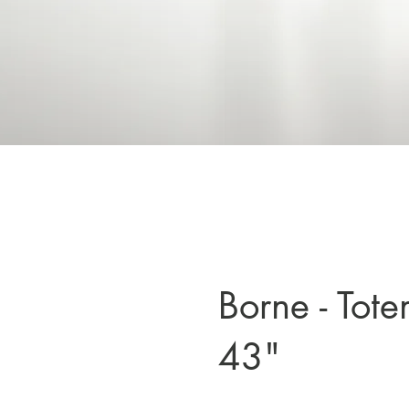
Borne - Totem
​43"