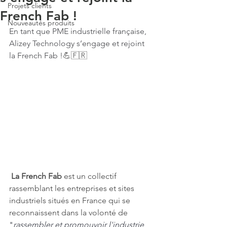
Projets clients
French Fab !
Nouveautés produits
En tant que PME industrielle française, 
Alizey Technology s’engage et rejoint 
la French Fab !
💪🇫🇷
La French Fab
 est un collectif 
rassemblant les entreprises et sites 
industriels situés en France qui se 
reconnaissent dans la volonté de 
"
rassembler et promouvoir l'industrie 