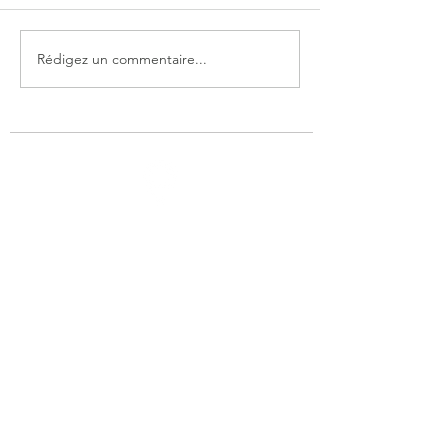
Rédigez un commentaire...
[Salon] Vivatech 2017 - Alizey
Technology présente sur le
stand PMU
Nous trouver
Siège social
97, rue des Frères Lumière
93 330 Neuilly sur Marne
+33 1.49.44.35.80
9H-13H | 14H-18H