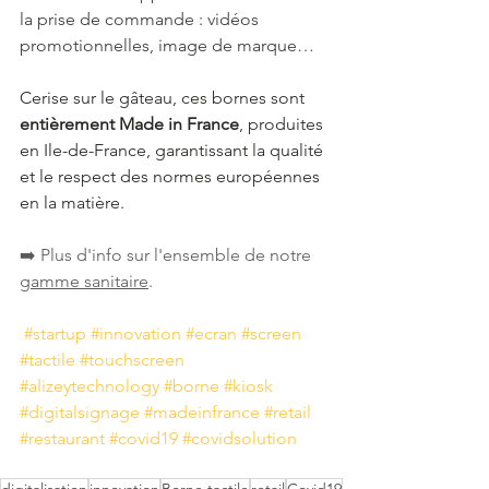
la prise de commande : vidéos 
promotionnelles, image de marque… 
Cerise sur le gâteau, ces bornes sont 
entièrement Made in France
, produites 
en Ile-de-France, garantissant la qualité 
et le respect des normes européennes 
en la matière. 
➡️ Plus d'info sur l'ensemble de notre 
gamme sanitaire
. 
#startup
#innovation
#ecran
#screen
#tactile
#touchscreen
#alizeytechnology
#borne
#kiosk
#digitalsignage
#madeinfrance
#retail
#restaurant
#covid19
#covidsolution
digitalisation
innovation
Borne tactile
retail
Covid19