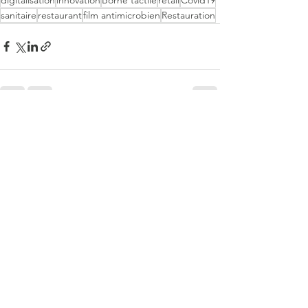
sanitaire
restaurant
film antimicrobien
Restauration
Voir tout
Posts récents