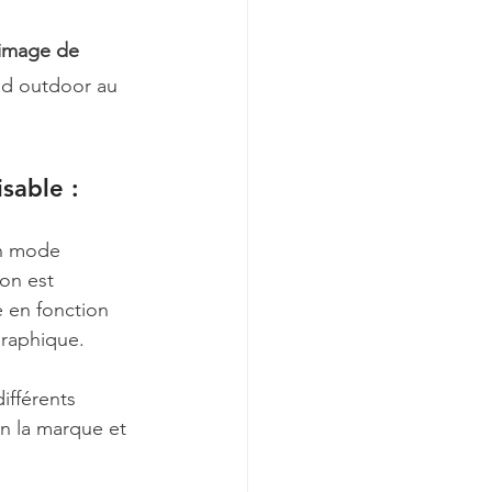
 image de 
ad outdoor au 
sable :  
n mode 
on est 
 en fonction 
raphique. 
ifférents 
on la marque et 