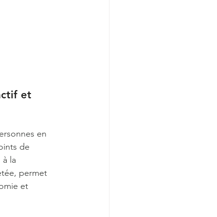
tif et 
personnes en 
ints de 
 à la 
etée, permet 
omie et 