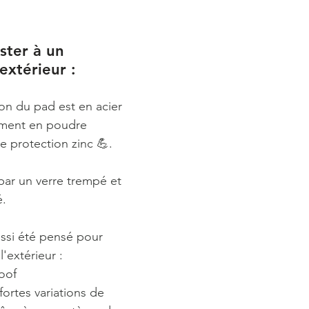
ster à un 
xtérieur :  
son du pad est en acier 
ment en poudre 
e protection zinc 💪. 
par un verre trempé et 
. 
ssi été pensé pour 
l'extérieur : 
oof 
 fortes variations de 