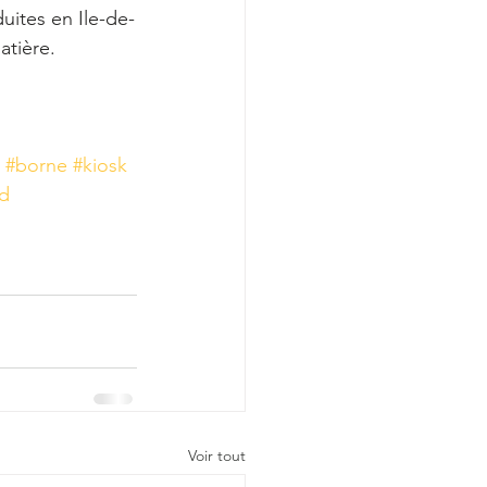
duites en Ile-de-
atière. 
#borne
#kiosk
d
Voir tout