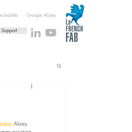
Actualités
Groupe Alizey
Support
érieur 
Alizey 
 communication 