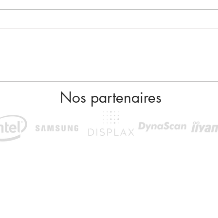
Une borne interactive
Une 
double écran.
enti
Nos partenaires
Nous trouver
Siège social
Showroom