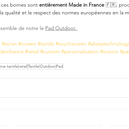
, ces bornes sont 
entièrement Made in France 
🇫🇷
, pro
 la qualité et le respect des normes européennes en la m
ensemble de notre le 
Pad Outdoor. 
n
#ecran
#screen
#tactile
#touchscreen
#alizeytechnology
deinfrance
#retail
#custom
#personalisation
#outoor
#pa
rne tactile
retail
Tactile
Outdoor
Pad