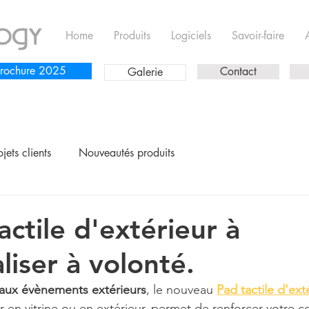
Home
Produits
Logiciels
Savoir-faire
rochure 2025
Contact
Galerie
ojets clients
Nouveautés produits
ctile d'extérieur à
liser à volonté.
 aux évènements extérieurs
, le nouveau 
Pad tactile d'ext
er en vitrine ou en extérieur, permet de renforcer votre